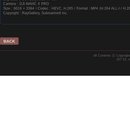
Camera : DJI MAVIC 4 PRO
Size : 6016 × 3384 / Codec : HEVC, H.265 / Format : MP4 (H.264 ALL-I / H.26
Copyright : RayGallery, Submarine9 inc.
BACK
All Contents ⓒ Copyrig
257-15, 