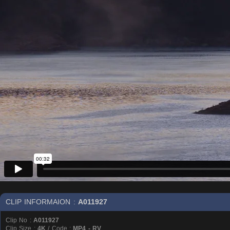
CLIP INFORMAION :
A011927
Clip No :
A011927
Clip Size :
4K
/ Code :
MP4 - RV