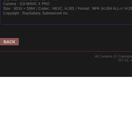
Camera : DJI MAVIC 4 PRO
Size : 6016 × 3384 / Codec : HEVC, H.265 / Format : MP4 (H.264 ALL-I / H.26
Copyright : RayGallery, Submarine9 inc.
BACK
All Contents ⓒ Copyrig
257-15, 