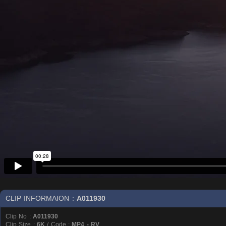
CLIP INFORMAION :
A011930
Clip No :
A011930
Clip Size :
6K
/ Code :
MP4 - RV