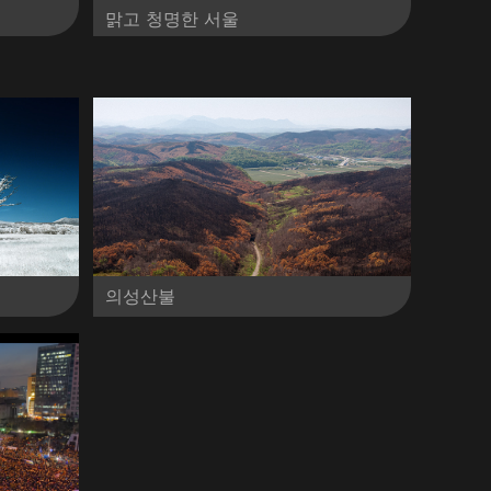
맑고 청명한 서울
의성산불