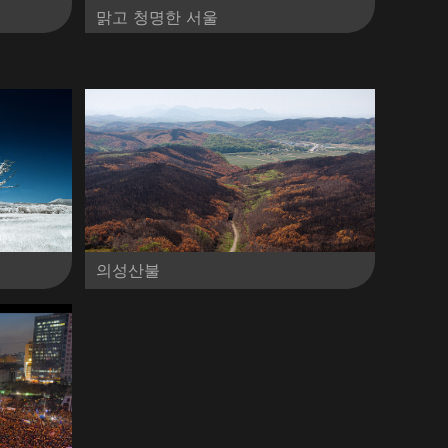
맑고 청명한 서울
의성산불